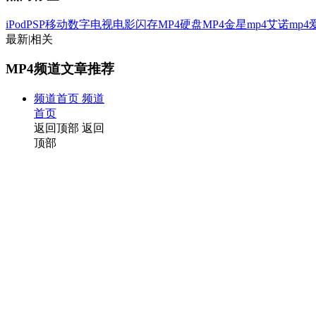
iPod
PSP
移动数字电视
电影
闪存MP4
硬盘MP4
金星mp4
艾诺mp4
最新
|
相关
MP4频道文章推荐
频道首页
频道
首页
返回顶部
返回
顶部