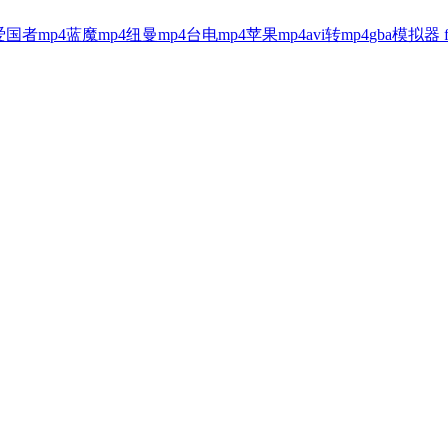
爱国者mp4
蓝魔mp4
纽曼mp4
台电mp4
苹果mp4
avi转mp4
gba模拟器