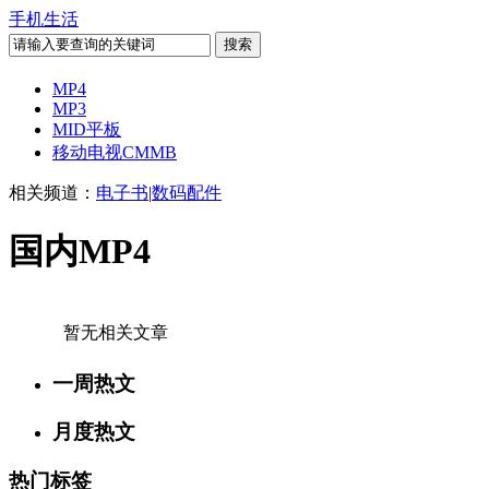
手机生活
MP4
MP3
MID平板
移动电视CMMB
相关频道：
电子书
|
数码配件
国内MP4
暂无相关文章
一周热文
月度热文
热门标签