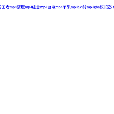
爱国者mp4
蓝魔mp4
纽曼mp4
台电mp4
苹果mp4
avi转mp4
gba模拟器