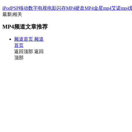
iPod
PSP
移动数字电视
电影
闪存MP4
硬盘MP4
金星mp4
艾诺mp4
最新
|
相关
MP4频道文章推荐
频道首页
频道
首页
返回顶部
返回
顶部