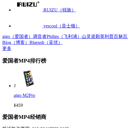
RUIZU（锐族）
yescool（音士顿）
aigo（爱国者）
调音者
Philips（飞利浦）
山灵
道勤
英利普
百魅
百
Blog（博客）
Blueusb（蓝优）
更多
爱国者MP4排行榜
1
aigo M2Pro
¥459
爱国者MP4经销商