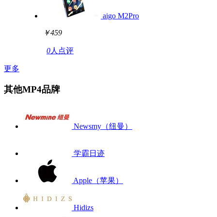
aigo M2Pro
￥459
0
人点评
更多
其他MP4品牌
Newsmy（纽曼）
学霸日迹
Apple（苹果）
Hidizs