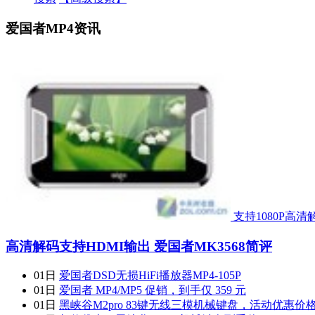
爱国者MP4资讯
支持1080P高清解
高清解码支持HDMI输出 爱国者MK3568简评
01日
爱国者DSD无损HiFi播放器MP4-105P
01日
爱国者 MP4/MP5 促销，到手仅 359 元
01日
黑峡谷M2pro 83键无线三模机械键盘，活动优惠价格