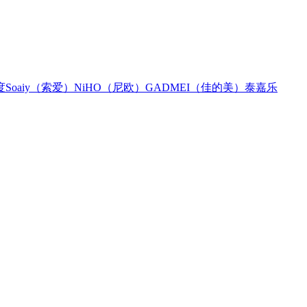
度
Soaiy（索爱）
NiHO（尼欧）
GADMEI（佳的美）
泰嘉乐