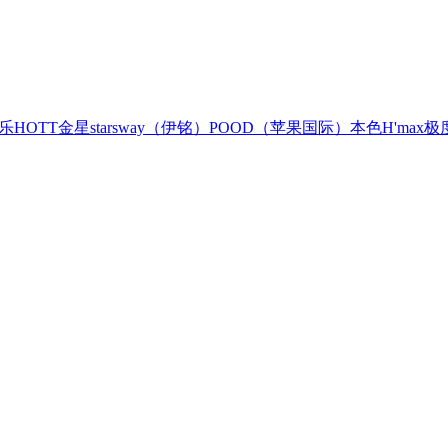
乐
HOTT
金星
starsway（伊铭）
POOD（苹果国际）
本色
H'max极