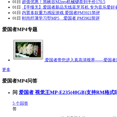
01日
超值优惠！黑峡谷M2pro机械键盘到手价170.5
01日
【手慢无】爱国者新品无线蓝牙耳机 专为音乐爱好
01日
内置多款重力感应游戏 爱国者PM5921简评
01日
时尚纤薄学习型MP5 爱国者 PM5902简评
爱国者MP4专题
爱国者带您进入真高清视界——爱国者
更多
爱国者MP4问答
问
爱国者 视觉王MP-E235(40GB)支持RM格式吗
5
个回答
答