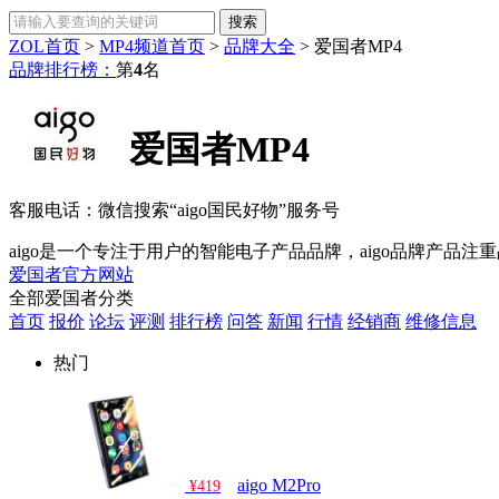
ZOL首页
>
MP4频道首页
>
品牌大全
>
爱国者MP4
品牌排行榜：
第
4
名
爱国者MP4
客服电话：
微信搜索“aigo国民好物”服务号
aigo是一个专注于用户的智能电子产品品牌，aigo品牌产品
爱国者官方网站
全部爱国者分类
首页
报价
论坛
评测
排行榜
问答
新闻
行情
经销商
维修信息
热门
aigo M2Pro
¥419