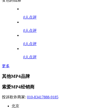
变色的线条
0
人点评
0
人点评
0
人点评
0
人点评
更多
其他MP4品牌
索爱MP4经销商
投诉欺诈商家:
010-83417888-9185
北京