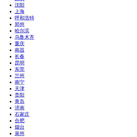
沈阳
上海
呼和浩特
郑州
哈尔滨
乌鲁木齐
重庆
南昌
长春
昆明
东莞
兰州
南宁
天津
贵阳
青岛
济南
石家庄
合肥
烟台
泉州