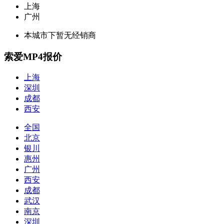
上海
广州
本城市下暂无经销商
索爱MP4报价
上海
深圳
成都
西安
全国
北京
银川
惠州
广州
西安
成都
武汉
南京
深圳