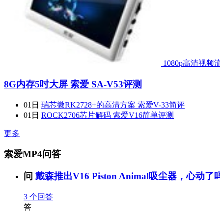
1080p高清视频
8G内存5吋大屏 索爱 SA-V53评测
01日
瑞芯微RK2728+的高清方案 索爱V-33简评
01日
ROCK2706芯片解码 索爱V16简单评测
更多
索爱MP4问答
问
戴森推出V16 Piston Animal吸尘器，心动了吗
3
个回答
答