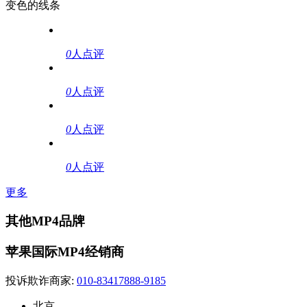
变色的线条
0
人点评
0
人点评
0
人点评
0
人点评
更多
其他MP4品牌
苹果国际MP4经销商
投诉欺诈商家:
010-83417888-9185
北京