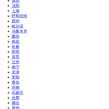
深圳
沈阳
上海
呼和浩特
郑州
哈尔滨
乌鲁木齐
重庆
南昌
长春
昆明
东莞
兰州
南宁
天津
贵阳
青岛
济南
石家庄
合肥
烟台
泉州