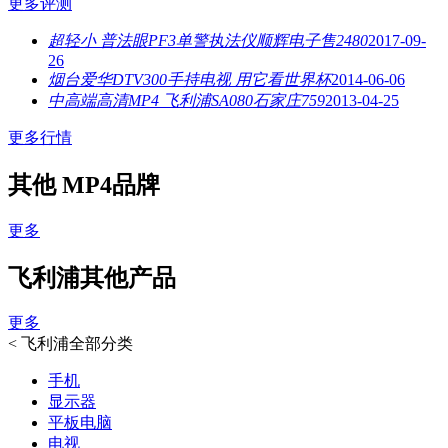
更多评测
超轻小 普法眼PF3单警执法仪顺辉电子售2480
2017-09-
26
烟台爱华DTV300手持电视 用它看世界杯
2014-06-06
中高端高清MP4 飞利浦SA080石家庄759
2013-04-25
更多行情
其他 MP4品牌
更多
飞利浦其他产品
更多
<
飞利浦全部分类
手机
显示器
平板电脑
电视