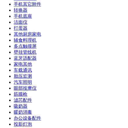
手机其它附件
转换器
手机底座
洁面仪
打蛋器
其他厨房家电
辅食料理机
多点触摸屏
壁挂管线机
蓝牙适配器
家电其他
车载通讯
胎压监测
汽车照明
眼部按摩仪
筋膜枪
滤芯配件
吸奶器
暖奶消毒
办公设备配件
投影灯泡