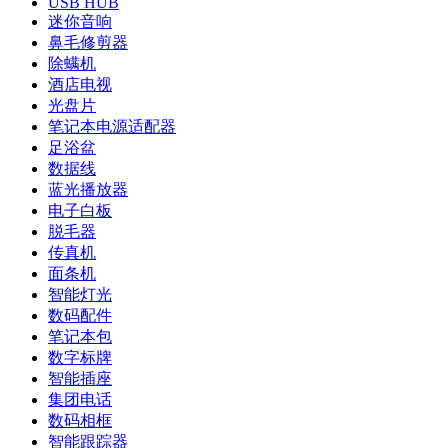
USB HUB
迷你音响
鼻毛修剪器
除螨机
酒店电视
光盘片
笔记本电源适配器
足浴盆
数据线
蓝光播放器
电子白板
脱毛器
传真机
面条机
智能灯光
数码配件
笔记本包
数字标牌
智能插座
集团电话
数码相框
智能跟踪器