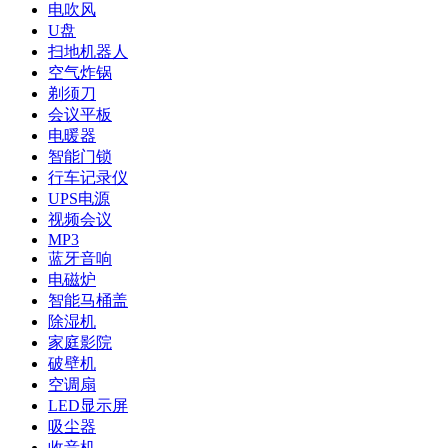
电吹风
U盘
扫地机器人
空气炸锅
剃须刀
会议平板
电暖器
智能门锁
行车记录仪
UPS电源
视频会议
MP3
蓝牙音响
电磁炉
智能马桶盖
除湿机
家庭影院
破壁机
空调扇
LED显示屏
吸尘器
收音机