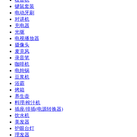
键鼠套装
电动牙刷
对讲机
充电器
光驱
电视播放器
摄像头
麦克风
录音笔
咖啡机
电炖锅
豆浆机
浴霸
烤箱
养生壶
料理/榨汁机
插座/排插(电源转换器)
饮水机
美发器
护眼台灯
理发器