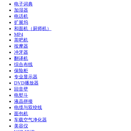
电子词典
加湿器
电话机
扩展坞
和面机（厨师机）
MP4
茶吧机
按摩器
冲牙器
翻译机
综合布线
保险柜
专业显示器
DVD播放器
回音壁
电熨斗
液晶拼接
电缆与双绞线
面包机
车载空气净化器
美容仪