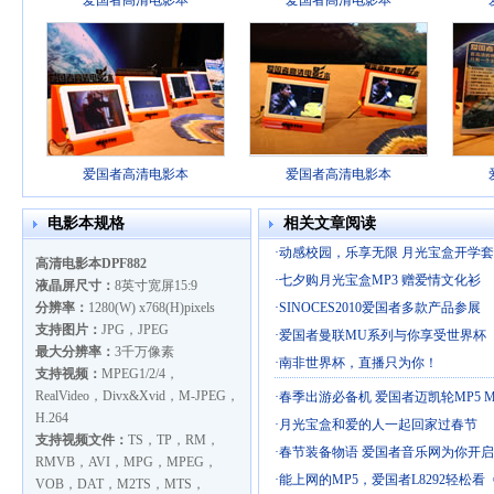
爱国者高清电影本
爱国者高清电影本
爱国者高清电影本
爱国者高清电影本
电影本规格
相关文章阅读
·
动感校园，乐享无限 月光宝盒开学
高清电影本DPF882
·
七夕购月光宝盒MP3 赠爱情文化衫
液晶屏尺寸：
8英寸宽屏15:9
分辨率：
1280(W) x768(H)pixels
·
SINOCES2010爱国者多款产品参展
支持图片：
JPG，JPEG
·
爱国者曼联MU系列与你享受世界杯
最大分辨率：
3千万像素
·
南非世界杯，直播只为你！
支持视频：
MPEG1/2/4，
RealVideo，Divx&Xvid，M-JPEG，
·
春季出游必备机 爱国者迈凯轮MP5 MK
H.264
·
月光宝盒和爱的人一起回家过春节
支持视频文件：
TS，TP，RM，
·
春节装备物语 爱国者音乐网为你开启
RMVB，AVI，MPG，MPEG，
·
能上网的MP5，爱国者L8292轻松看
VOB，DAT，M2TS，MTS，