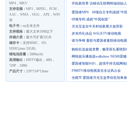
MP4，MKV
·
开拓新世界 访移动互联网终端创始人
支持音频：
MP3，MPEG，PCM，
·
爱国者MP6 69项自主专利成就“中
AAC，WMA，OGG，APE，WAV
·
69项专利 成就“中国创造”
等
电子书：
txt文本文件
·
月光宝盒在中关村创新展大放异彩
支持规格：
最大文本10M以下
·
岁末尚礼佳品 WALKTV移动电视
存储介质：
最大可扩展32GB
·
谁与争锋 曼联与爱国者曼联移动电
储存卡：
支持MMC、SD、
SDHC(max 32GB)
·
购机狂送超值资费，畅享双礼看睛彩
锂电池容量：
2800mAh
·
网络娱乐播放器walkshow N6500震
高清输出：
HDTV输出，480i，
·
爱国者智能WiFi，超强手持无线网
720P，1080i
·
F968TV移动电视直击全运风云会
产品尺寸：
220*134*13mm
·
光棍节 爱国者月光宝盒带你告别单身