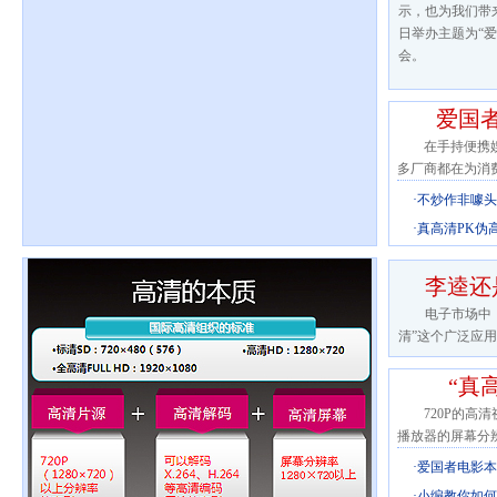
示，也为我们带
日举办主题为“
会。
爱国
在手持便携娱乐
多厂商都在为消
·
不炒作非噱头
·
真高清PK伪
李逵还
电子市场中，M
清”这个广泛应
“真
720P的高清视
播放器的屏幕分辨
·
爱国者电影本
·
小编教你如何